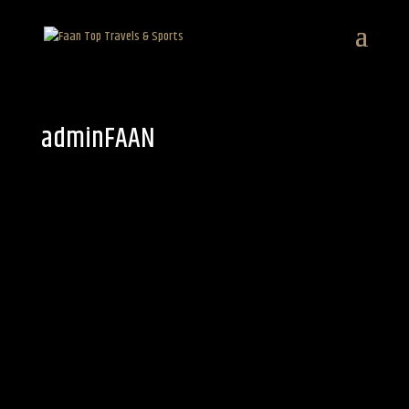
adminFAAN
adm
inFA
AN
Información
Entradas
Comentarios