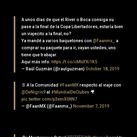
A unos días de que el River o Boca consiga su
pase a la final de la Copa Libertadores, estaría bien
un viajecito a la final, no?
Ya mandé a varios baquetones con
@Faanmx_
a
comprar su paquete para ir, vayan ustedes, uno
tiene que trabajar.
Aquí más info:
https://t.co/cMtdfXi1K5
— Raúl Guzmán (@raulguzman)
October 18, 2019
📄 A la Comunidad
#FaanMX
respecto al viaje con
@DeNigris9
al
#MundialDeClubes
🎥
pic.twitter.com/p3emX0ItN7
— @FaanMX (@Faanmx_)
November 7, 2019