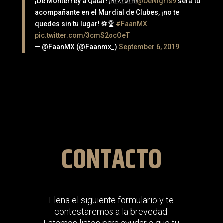
¡De Monterrey a Qatar! 🇲🇽🇶🇦
@DeNigris9
será tu
acompañante en el Mundial de Clubes, ¡no te
quedes sin tu lugar! ⚽️🏆
#FaanMX
pic.twitter.com/3cmS2ocOeT
— @FaanMX (@Faanmx_)
September 6, 2019
CONTACTO
Llena el siguiente formulario y te
contestaremos a la brevedad.
Estamos listos para ayudar a que tu